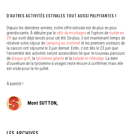
D’AUTRES ACTIVITÉS ESTIVALES TOUT AUSSI PALPITANTES !
Depuis les dernières années, notre offre estivale est de plus en plus
grandissante. À débuter par le
vélo de montagne
et l’option de
nuitée en
VR
qui sont déjà lancés pour cet été. De plus, il est maintenant temps de
réserver votre séjour de
camping au sommet
et les premiers visiteurs de
la saison ont séjourné le 3 juin dernier. Enfin, c’est dès le 23 juin que
l’ensemble des activités seront accessibles tel que: le nouveau parcours
de
disque-golf
, la
tyrolienne géante
et la
balade en télésiège
. La date
d’ouverture de la tyrolienne à virages reste encore à confirmer, mais elle
est visée pour la mi-juillet.
À bientôt !
Mont SUTTON,
LES ARCHIVES