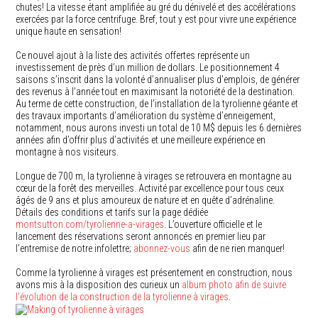
chutes! La vitesse étant amplifiée au gré du dénivelé et des accélérations
exercées par la force centrifuge. Bref, tout y est pour vivre une expérience
unique haute en sensation!
Ce nouvel ajout à la liste des activités offertes représente un
investissement de près d’un million de dollars. Le positionnement 4
saisons s’inscrit dans la volonté d’annualiser plus d’emplois, de générer
des revenus à l’année tout en maximisant la notoriété de la destination.
Au terme de cette construction, de l’installation de la tyrolienne géante et
des travaux importants d’amélioration du système d’enneigement,
notamment, nous aurons investi un total de 10 M$ depuis les 6 dernières
années afin d’offrir plus d’activités et une meilleure expérience en
montagne à nos visiteurs.
Longue de 700 m, la tyrolienne à virages se retrouvera en montagne au
cœur de la forêt des merveilles. Activité par excellence pour tous ceux
âgés de 9 ans et plus amoureux de nature et en quête d’adrénaline.
Détails des conditions et tarifs sur la page dédiée
montsutton.com/tyrolienne-a-virages
. L’ouverture officielle et le
lancement des réservations seront annoncés en premier lieu par
l’entremise de notre infolettre;
abonnez-vous
afin de ne rien manquer!
Comme la tyrolienne à virages est présentement en construction, nous
avons mis à la disposition des curieux un
album photo afin de suivre
l’évolution de la construction de la tyrolienne à virages
.