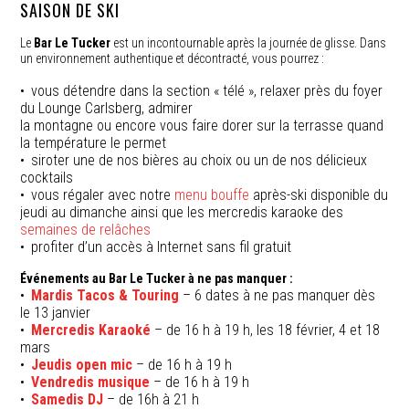
SAISON DE SKI
Le
Bar Le Tucker
est un incontournable après la journée de glisse. Dans
un environnement authentique et décontracté, vous pourrez :
vous détendre dans la section « télé », relaxer près du foyer
du Lounge Carlsberg, admirer
la montagne ou encore vous faire dorer sur la terrasse quand
la température le permet
siroter une de nos bières au choix ou un de nos délicieux
cocktails
vous régaler avec notre
menu bouffe
après-ski disponible du
jeudi au dimanche ainsi que les mercredis karaoke des
semaines de relâches
profiter d’un accès à Internet sans fil gratuit
Événements au Bar Le Tucker à ne pas manquer :
Mardis Tacos & Touring
– 6 dates à ne pas manquer dès
le 13 janvier
Mercredis Karaoké
– de 16 h à 19 h, les 18 février, 4 et 18
mars
Jeudis open mic
– de 16 h à 19 h
Vendredis musique
– de 16 h à 19 h
Samedis DJ
– de 16h à 21 h