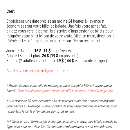
Coût
Choisissez une date précise au moins 24 heures à l’avance et
économisez sur votre billet de balade. Une fois votre achat fait,
dirigez-vous vers la borne libre-service d’impression de billets pour
récupérer votre billet le jour de votre visite. Billet en main, direction le
télésiège! Le coût est pour un aller-retour. Piéton seulement.
Junior 6-17 ans :
16 $
(
11 $
en prévente)
Adulte 18 ans et plus:
24 $
(
19 $
en prévente)
Famille (2 adultes + 2 enfants):
49 $
(
44 $
en prévente en ligne)
Achetez votre balade en ligne maintenant!
* Remontée avec votre vélo de montagne aussi possible! Même horaire que la
balade.
Pour les détails et pour acheter vos billets en ligne, visitez la page velo.
** Un dépôt de 5$ sera demandé afin de vous pourvoir d’une carte rechargeable
pour l’accès au télésiège. Il sera possible de vous faire rembourser votre dépôt en
rapportant la carte à l’un de nos points de service.
*** Taxes en sus. Tarifs sujets à changements sans préavis. Les billets achetés en
ligne sont pour une date fixe, ils sont non remboursables et non transférables.