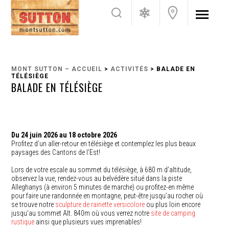
MONT SUTTON – ACCUEIL
>
ACTIVITÉS
> BALADE EN
TÉLÉSIÈGE
BALADE EN TÉLÉSIÈGE
Du 24 juin 2026 au 18 octobre 2026
Profitez d’un aller-retour en télésiège et contemplez les plus beaux
paysages des Cantons de l’Est!
Lors de votre escale au sommet du télésiège, à 680 m d’altitude,
observez la vue, rendez-vous au belvédère situé dans la piste
Alleghanys (à environ 5 minutes de marche) ou profitez-en même
pour faire une randonnée en montagne, peut-être jusqu’au rocher où
se trouve notre
sculpture de rainette versicolore
ou plus loin encore
jusqu’au sommet Alt. 840m où vous verrez notre
site de camping
rustique
ainsi que plusieurs vues imprenables!