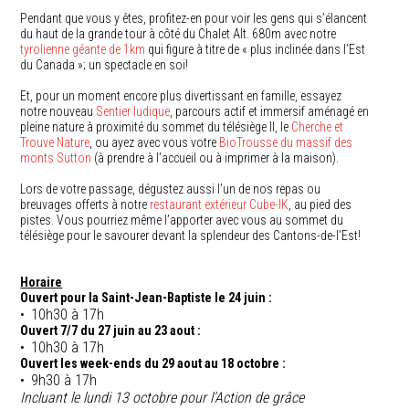
Pendant que vous y êtes, profitez-en pour voir les gens qui s’élancent
du haut de la grande tour à côté du Chalet Alt. 680m avec notre
tyrolienne géante de 1km
qui figure à titre de « plus inclinée dans l’Est
du Canada »; un spectacle en soi!
Et, pour un moment encore plus divertissant en famille, essayez
notre nouveau
Sentier ludique
, parcours actif et immersif aménagé en
pleine nature à proximité du sommet du télésiège II, le
Cherche et
Trouve Nature
, ou ayez avec vous votre
BioTrousse du massif des
monts Sutton
(à prendre à l’accueil ou à imprimer à la maison).
Lors de votre passage, dégustez aussi l’un de nos repas ou
breuvages offerts à notre
restaurant extérieur Cube-IK
, au pied des
pistes. Vous pourriez même l’apporter avec vous au sommet du
télésiège pour le savourer devant la splendeur des Cantons-de-l’Est!
Horaire
Ouvert pour la Saint-Jean-Baptiste le 24 juin :
10h30 à 17h
Ouvert 7/7 du 27 juin au 23 aout :
10h30 à 17h
Ouvert les week-ends du 29 aout au 18 octobre :
9h30 à 17h
Incluant le lundi 13 octobre pour l’Action de grâce