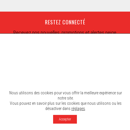
RESTEZ CONNECTÉ
Recevez nos nouvelles, promotions et alertes neige
Nous utilisons des cookies pour vous offrir la meilleure expérience sur
notre site.
Vous pouvez en savoir plus sur les cookies que nous utilisons ou les
désactiver dans
réglages
.
© 2026 Mont SUTTON. Tous droits réservés.
Accepter
Agence Rinaldi
Politique et Confidentialité
Crédits photographiques