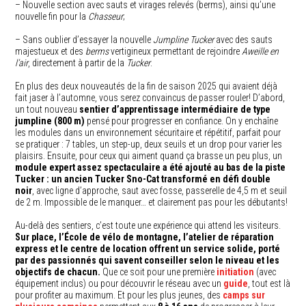
– Nouvelle section avec sauts et virages relevés (berms), ainsi qu’une
nouvelle fin pour la
Chasseur
;
– Sans oublier d’essayer la nouvelle
Jumpline
Tucker
avec des sauts
majestueux et des
berms
vertigineux permettant de rejoindre
Aweille en
l’air
, directement à partir de la
Tucker
.
En plus des deux nouveautés de la fin de saison 2025 qui avaient déjà
fait jaser à l’automne, vous serez convaincus de passer rouler! D’abord,
un tout nouveau
sentier d’apprentissage intermédiaire de type
jumpline (800 m)
pensé pour progresser en confiance. On y enchaîne
les modules dans un environnement sécuritaire et répétitif, parfait pour
se pratiquer : 7 tables, un step-up, deux seuils et un drop pour varier les
plaisirs. Ensuite, pour ceux qui aiment quand ça brasse un peu plus, un
module expert assez spectaculaire a été ajouté au bas de la piste
Tucker : un ancien Tucker Sno-Cat transformé en défi double
noir
, avec ligne d’approche, saut avec fosse, passerelle de 4,5 m et seuil
de 2 m. Impossible de le manquer… et clairement pas pour les débutants!
Au-delà des sentiers, c’est toute une expérience qui attend les visiteurs.
Sur place, l’École de vélo de montagne, l’atelier de réparation
express et le centre de location offrent un service solide, porté
par des passionnés qui savent conseiller selon le niveau et les
objectifs de chacun.
Que ce soit pour une première
initiation
(avec
équipement inclus) ou pour découvrir le réseau avec un
guide
, tout est là
pour profiter au maximum. Et pour les plus jeunes, des
camps sur