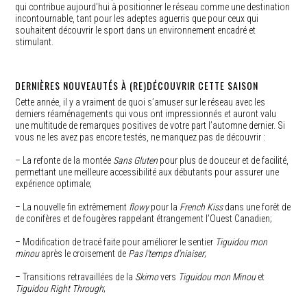
qui contribue aujourd’hui à positionner le réseau comme une destination
incontournable, tant pour les adeptes aguerris que pour ceux qui
souhaitent découvrir le sport dans un environnement encadré et
stimulant.
DERNIÈRES NOUVEAUTÉS À (RE)DÉCOUVRIR CETTE SAISON
Cette année, il y a vraiment de quoi s’amuser sur le réseau avec les
derniers réaménagements qui vous ont impressionnés et auront valu
une multitude de remarques positives de votre part l’automne dernier. Si
vous ne les avez pas encore testés, ne manquez pas de découvrir :
– La refonte de la montée
Sans Gluten
pour plus de douceur et de facilité,
permettant une meilleure accessibilité aux débutants pour assurer une
expérience optimale;
– La nouvelle fin extrêmement
flowy
pour la
French Kiss
dans une forêt de
de conifères et de fougères rappelant étrangement l’Ouest Canadien;
– Modification de tracé faite pour améliorer le sentier
Tiguidou mon
minou
après le croisement de
Pas l’temps d’niaiser
;
– Transitions retravaillées de la
Skimo
vers
Tiguidou mon Minou
et
Tiguidou Right Through
;