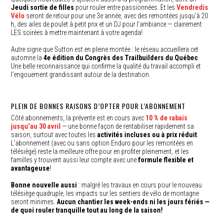
Jeudi sortie de filles
pour rouler entre passionnées. Et les
Vendredis
Vélo
seront de retour pour une 3e année, avec des remontées jusqu’à 20
h, des ailes de poulet à petit prix et un DJ pour l’ambiance — clairement
LES soirées à mettre maintenant à votre agenda!
Autre signe que Sutton est en pleine montée : le réseau accueillera cet
automne la
4e édition du Congrès des Trailbuilders du Québec
.
Une belle reconnaissance qui confirme la qualité du travail accompli et
l’engouement grandissant autour de la destination.
PLEIN DE BONNES RAISONS D’OPTER POUR L’ABONNEMENT
Côté abonnements, la prévente est en cours avec
10 % de rabais
jusqu’au 30 avril
— une bonne façon de rentabiliser rapidement sa
saison, surtout avec toutes les
activités incluses ou à prix réduit
.
L’abonnement (avec ou sans option Enduro pour les remontées en
télésiège) reste la meilleure offre pour en profiter pleinement, et les
familles y trouvent aussi leur compte avec une
formule flexible et
avantageuse
!
Bonne nouvelle aussi
: malgré les travaux en cours pour le nouveau
télésiège quadruple, les impacts sur les sentiers de vélo de montagne
seront minimes.
Aucun chantier les week-ends ni les jours fériés —
de quoi rouler tranquille tout au long de la saison!