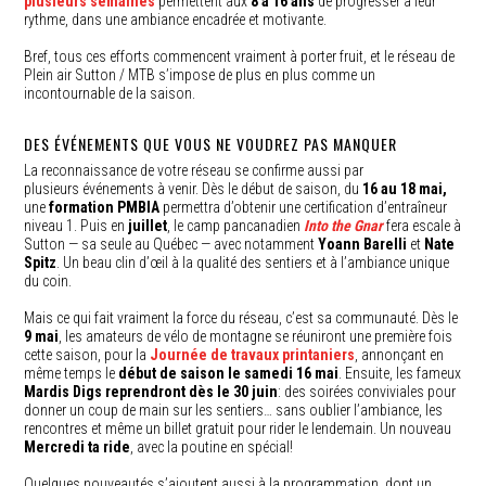
plusieurs semaines
permettent aux
8 à 16 ans
de progresser à leur
rythme, dans une ambiance encadrée et motivante.
Bref, tous ces efforts commencent vraiment à porter fruit, et le réseau de
Plein air Sutton / MTB s’impose de plus en plus comme un
incontournable de la saison.
DES ÉVÉNEMENTS QUE VOUS NE VOUDREZ PAS MANQUER
La reconnaissance de votre réseau se confirme aussi par
plusieurs événements à venir. Dès le début de saison, du
16 au 18 mai,
une
formation PMBIA
permettra d’obtenir une certification d’entraîneur
niveau 1. Puis en
juillet
, le camp pancanadien
Into the Gnar
fera escale à
Sutton — sa seule au Québec — avec notamment
Yoann Barelli
et
Nate
Spitz
. Un beau clin d’œil à la qualité des sentiers et à l’ambiance unique
du coin.
Mais ce qui fait vraiment la force du réseau, c’est sa communauté. Dès le
9 mai
, les amateurs de vélo de montagne se réuniront une première fois
cette saison, pour la
Journée de travaux printaniers
, annonçant en
même temps le
début de saison le samedi 16 mai
. Ensuite, les fameux
Mardis Digs reprendront dès le 30 juin
: des soirées conviviales pour
donner un coup de main sur les sentiers… sans oublier l’ambiance, les
rencontres et même un billet gratuit pour rider le lendemain. Un nouveau
Mercredi ta ride
, avec la poutine en spécial!
Quelques nouveautés s’ajoutent aussi à la programmation, dont un