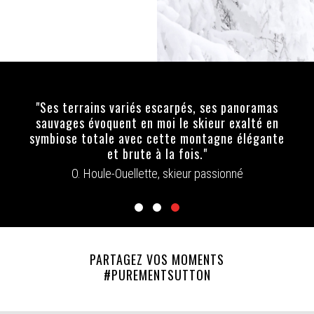
"C’est la montagne à l’état pur, le nirvana en
matière de sous-bois."
Claudine Hébert, Magazine Touring
PARTAGEZ VOS MOMENTS
#PUREMENTSUTTON