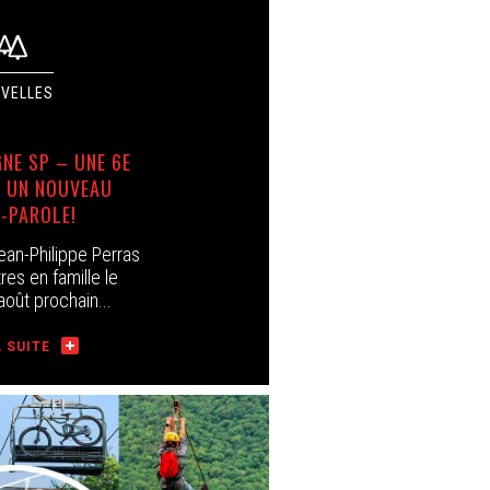
NE SP – UNE 6E
T UN NOUVEAU
-PAROLE!
an-Philippe Perras
res en famille le
oût prochain...
A SUITE