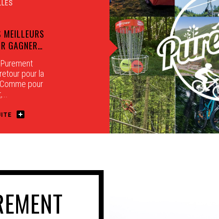
 MEILLEURS
R GAGNER…
 Purement
etour pour la
! Comme pour
,...
UITE
REMENT