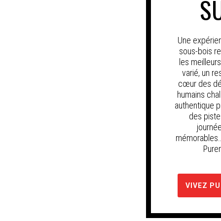
S
Une expérien
sous-bois r
les meilleur
varié, un r
cœur des dé
humains cha
authentique p
des piste
journé
mémorables… 
Pure
VIVEZ P