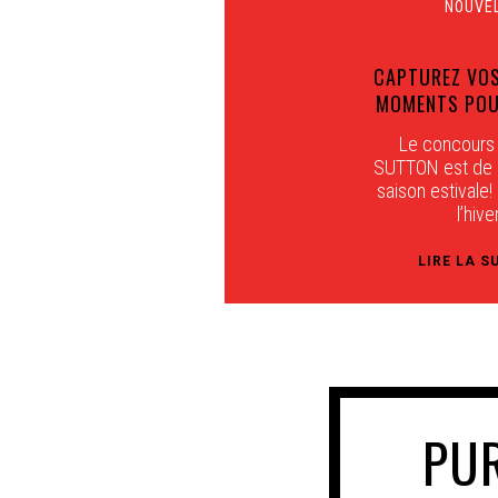
CAPTUREZ VOS
MOMENTS POU
Le concours
SUTTON est de r
saison estivale
l’hiver
LIRE LA S
PU