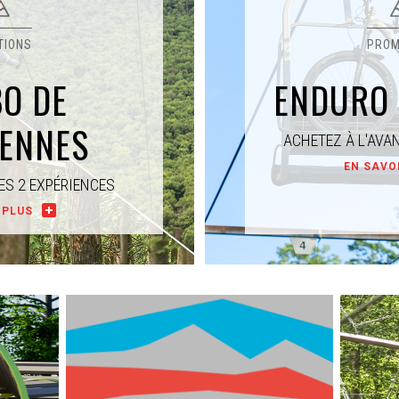
O DE
ENDURO 
IENNES
ACHETEZ À L'AVA
EN SAVO
ES 2 EXPÉRIENCES
 PLUS