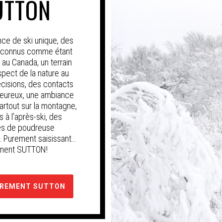
UTTON
ce de ski unique, des
econnus comme étant
s au Canada, un terrain
espect de la nature au
cisions, des contacts
leureux, une ambiance
artout sur la montagne,
s à l’après-ski, des
es de poudreuse
Purement saisissant…
ment SUTTON!
UREMENT SUTTON