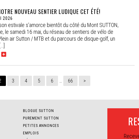
OTRE NOUVEAU SENTIER LUDIQUE CET ÉTÉ!
I 2026
ison estivale s’amorce bientôt du côté du Mont SUTTON,
re, le samedi 16 mai, du réseau de sentiers de vélo de
ein air Sutton / MTB et du parcours de disque-golf, un
[…]
2
3
4
5
6
…
66
>
BLOGUE SUTTON
RE
PUREMENT SUTTON
PETITES ANNONCES
EMPLOIS
Receve