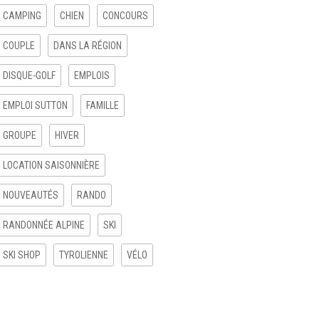
CAMPING
CHIEN
CONCOURS
COUPLE
DANS LA RÉGION
DISQUE-GOLF
EMPLOIS
EMPLOI SUTTON
FAMILLE
GROUPE
HIVER
LOCATION SAISONNIÈRE
NOUVEAUTÉS
RANDO
RANDONNÉE ALPINE
SKI
SKI SHOP
TYROLIENNE
VÉLO