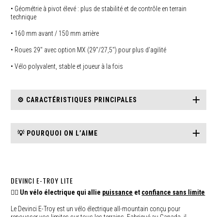
• Géométrie à pivot élevé : plus de stabilité et de contrôle en terrain
technique
• 160 mm avant / 150 mm arrière
• Roues 29″ avec option MX (29″/27,5″) pour plus d’agilité
• Vélo polyvalent, stable et joueur à la fois
⚙️ CARACTÉRISTIQUES PRINCIPALES
💡 POURQUOI ON L’AIME
DEVINCI E-TROY LITE
🚵‍♂️
Un vélo électrique qui allie
puissance
et
confiance sans limite
Le Devinci E-Troy est un vélo électrique all-mountain conçu pour