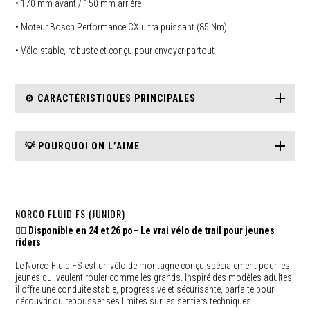
• 170 mm avant / 150 mm arrière
• Moteur Bosch Performance CX ultra puissant (85 Nm)
• Vélo stable, robuste et conçu pour envoyer partout
⚙️ CARACTÉRISTIQUES PRINCIPALES
💡 POURQUOI ON L’AIME
NORCO FLUID FS (JUNIOR)
🚵‍♂️
Disponible en 24 et 26 po– Le
vrai vélo de trail
pour jeunes
riders
Le Norco Fluid FS est un vélo de montagne conçu spécialement pour les
jeunes qui veulent rouler comme les grands. Inspiré des modèles adultes,
il offre une conduite stable, progressive et sécurisante, parfaite pour
découvrir ou repousser ses limites sur les sentiers techniques.