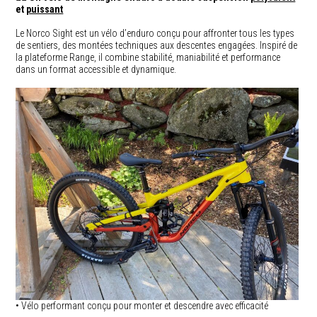
et
puissant
Le Norco Sight est un vélo d’enduro conçu pour affronter tous les types
de sentiers, des montées techniques aux descentes engagées. Inspiré de
la plateforme Range, il combine stabilité, maniabilité et performance
dans un format accessible et dynamique.
• Vélo performant conçu pour monter et descendre avec efficacité