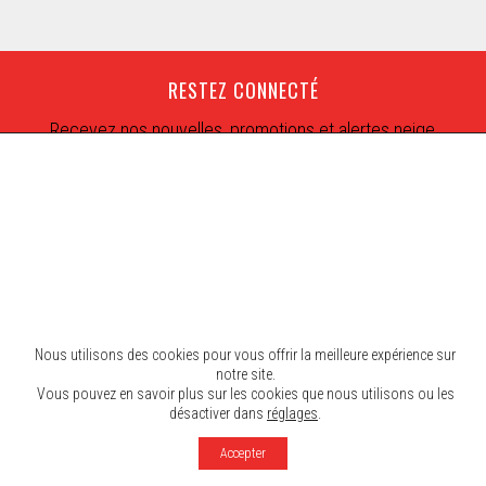
RESTEZ CONNECTÉ
Recevez nos nouvelles, promotions et alertes neige
Nous utilisons des cookies pour vous offrir la meilleure expérience sur
notre site.
Vous pouvez en savoir plus sur les cookies que nous utilisons ou les
désactiver dans
réglages
.
© 2026 Mont SUTTON. Tous droits réservés.
Accepter
Agence Rinaldi
Politique et Confidentialité