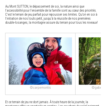
Au Mont SUTTON, le dépassement de soi, la nature ainsi que
l’accessibilité pour l’ensemble de la famille sont au cœur des priorités.
C’est le terrain de jeu parfait pour repousser ses limites. Qu’on en soi à
l’initiation de nos touts petit, jusqu’à la réussite de nos premières
double-losanges, la montagne assure du terrain pour tous les niveaux!
©carpemontis
©gabe_r
Et ce terrain de jeu ne dort jamais. À toute heure de la journée, la
montagne offre un spectacle en continu. Les couchers de soleil peignent