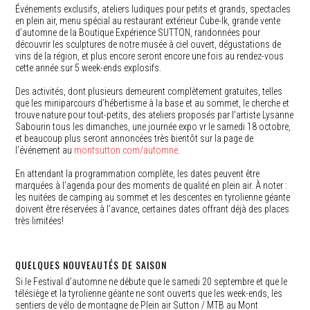
Événements exclusifs, ateliers ludiques pour petits et grands, spectacles
en plein air, menu spécial au restaurant extérieur Cube-Ik, grande vente
d’automne de la Boutique Expérience SUTTON, randonnées pour
découvrir les sculptures de notre musée à ciel ouvert, dégustations de
vins de la région, et plus encore seront encore une fois au rendez-vous
cette année sur 5 week-ends explosifs.
Des activités, dont plusieurs demeurent complètement gratuites, telles
que les miniparcours d’hébertisme à la base et au sommet, le cherche et
trouve nature pour tout-petits, des ateliers proposés par l’artiste Lysanne
Sabourin tous les dimanches, une journée expo vr le samedi 18 octobre,
et beaucoup plus seront annoncées très bientôt sur la page de
l’événement au
montsutton.com/automne
.
En attendant la programmation complète, les dates peuvent être
marquées à l’agenda pour des moments de qualité en plein air. À noter :
les nuitées de camping au sommet et les descentes en tyrolienne géante
doivent être réservées à l’avance, certaines dates offrant déjà des places
très limitées!
QUELQUES NOUVEAUTÉS DE SAISON
Si le Festival d’automne ne débute que le samedi 20 septembre et que le
télésiège et la tyrolienne géante ne sont ouverts que les week-ends, les
sentiers de vélo de montagne de Plein air Sutton / MTB au Mont