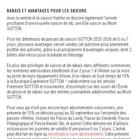
RABAIS ET AVANTAGES POUR LES SKIEURS
Avec la rentrée et la saison fraîche se dessine également l’arrivée
prochaine d’une nouvelle saison de ski, une 65e saison au Mont
SUTTON.
Pour les détenteurs de passes de saison SUTTON 2025-2026 de 5 ou 7
jours, plusieurs avantages seront valides cet automne pour pleinement
profiter des activités, grâce à un programme d’avantages uniques, dont 2
billets aller-retour pour la balade en télésiège.
En plus des privilèges de saison et de rabais dans différents commerces,
les membres admissibles bénéficient d’un 2 pour 1 à l’Atelier sur la mise
au point de leurs équipements d’hiver, d’un rabais en tout temps de 10%
à la Boutique Expérience SUTTON – valide même sur les articles
Purement SUTTON et nouveautés, d’escompte sur des cours de l’École
de glisse et de rabais sur des entrées journalières additionnelles au Mont
SUTTON.
Pour ceux qui n’ont pas encore leurs abonnements saisonniers, une
prévente de 10% se déroule jusqu’au 30 septembre sur l’ensemble des
passes offertes, incluant les Passe du Lundi, Passe du Vendredi, Passe
Pédagogique et Passe Rando-Ski, et autres! Cette dernière est d’ailleurs
incluse pour les journées de validité d’une passe 5 ou 7 jours. L’achat
peut être fait en ligne au
montsutton.com/abonnements
. Cette prévente