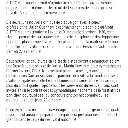
SUTTON, auxquels devrait s’ajouter très bientôt un nouveau sentier de
progression, de même que le circuit de 18 paniers de disque-golf, sont
ouverts 7/7 jours jusqu’en novembre!
D’ailleurs, une nouvelle clinique de disque-golf avec le joueur
professionnel Julien Quenneville est maintenant disponible au Mont
SUTTON sur réservation à l’avance! D’une durée d’environ 1h30, cette
clinique permet de tout apprendre sur cette discipline, de développer une
approche plus compétitive et d’aller plus loin dans la maîtrise technique.
Un atelier à surveiller sera offert dans le cadre du Festival d’automne le
samedi 27 septembre!
Deux nouvelles sculptures en lisière de pistes seront à remarquer, soient
une Buse à queue rousse de l’artiste Martin Hawley et deux sympathiques
Ratons laveurs, Sut & Ton avec leur planche à neige, conçus par le
bromisquois Gaëtan Boulais. Le parcours des Arts à la montagne sera
d’ailleurs également offert en randonnée autonome dès cet automne, en
plus du circuit guidé proposé tous les week-ends du festival. Tous sont
invités à tirer le portrait de ces sympathiques habitants de la forêt afin de
participer, pourquoi pas, au concours photos hebdomaire qui se
poursuit jusqu’au jeudi 23 octobre!
Pour explorer la montagne davantage, un parcours de géocaching quatre
saisons est aussi en préparation, lequel sera prêt pour divertir petits et
grands dans le cadre du Festival d’automne!